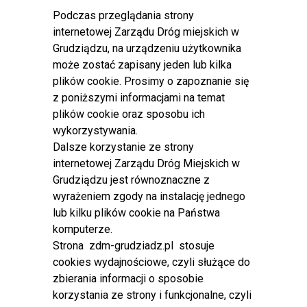
Wydanie zezwolenia na wykorzystanie drogi w sposób
Podczas przeglądania strony
szczególny
internetowej Zarządu Dróg miejskich w
Zajęcie pasa drogowego na prawach wyłączności (plik pdf
Grudziądzu, na urządzeniu użytkownika
162kB)
może zostać zapisany jeden lub kilka
Zajęcie pasa drogowego w celu umieszczenia obiektu
plików cookie. Prosimy o zapoznanie się
budowlanego (plik pdf 164kB)
z poniższymi informacjami na temat
Zajęcie pasa drogowego w celu umieszczenia reklamy (plik
plików cookie oraz sposobu ich
pdf 163kB)
wykorzystywania.
Zajęcie pasa drogowego w celu umieszczenia reklamy -
Dalsze korzystanie ze strony
plakatów / haseł wyborczych
internetowej Zarządu Dróg Miejskich w
Zajęcie pasa drogowego w celu umieszczenia urządzenia
Grudziądzu jest równoznaczne z
(plik pdf 162kB)
wyrażeniem zgody na instalację jednego
Zajęcie pasa drogwego na czas robót (plik pdf 165kB)
lub kilku plików cookie na Państwa
komputerze.
Strefa Płatnego Parkowania
Strona zdm-grudziadz.pl stosuje
Identyfikator w Strefie Płatnego Parkowania
cookies wydajnościowe, czyli służące do
zbierania informacji o sposobie
korzystania ze strony i funkcjonalne, czyli