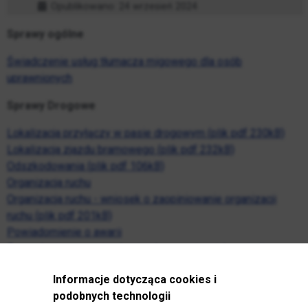
Opublikowano: 24 wrzesień 2024
Sprawy ogólne
Świadczenie usług tłumacza migowego dla osób
uprawnionych
Sprawy Drogowe
Lokalizacja przyłączy w pasie drogowym (plik pdf 230kB)
Lokalizacja zjazdu bramowego (plik pdf 232kB)
Odszkodowania (plik pdf 106kB)
Organizacja ruchu
Organizacja ruchu - wniosek o zaopiniowanie organizacji
ruchu (plik pdf 201kB)
Powiadomienie o awarii
Zezwolenie na przejazd pojazdu o masie większej niż
przewidziana dla danej drogi (plik pdf 320kB)
Informacje dotycząca cookies i
Wyznaczenie miejsca postojowego zastrzeżonego dla osoby
podobnych technologii
niepełnosprawnej (plik pdf 232kB)