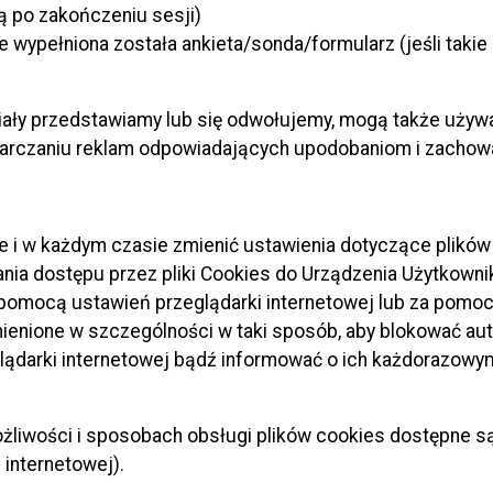
ą po zakończeniu sesji)
e wypełniona została ankieta/sonda/formularz (jeśli taki
a przejścia dla pieszych - ul. Waryńskiego (droga gmin
ogi łączącej ul. Waryńskiego z ulicami Rapackiego i Dw
iały przedstawiamy lub się odwołujemy, mogą także używa
starczaniu reklam odpowiadających upodobaniom i zacho
wa ul. Ruchniewicza.
a drogi powiatowej nr 3138C – w kilometrażu 0+000,00 
 i w każdym czasie zmienić ustawienia dotyczące plików 
nia dostępu przez pliki Cookies do Urządzenia Użytkowni
ogi w ciągu ul. Polskich Skrzydeł w Grudziądzu na odcink
omocą ustawień przeglądarki internetowej lub za pomocą 
ienione w szczególności w taki sposób, aby blokować au
ogi w ciągu ul. gen. Sikorskiego w Grudziądzu na odcinku 
lądarki internetowej bądź informować o ich każdorazow
ego.
ogi łączącej ul. Toruńską z ul. Kwiatową.
liwości i sposobach obsługi plików cookies dostępne s
internetowej).
zejścia dla pieszych – ul. Bora- Komorowskiego w Grudz