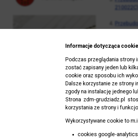
210022C)
Przebudow
Przebudow
Informacje dotycząca cookie
początko
.
Podczas przeglądania strony 
Przebudo
zostać zapisany jeden lub kil
cookie oraz sposobu ich wyko
Przebudow
Dalsze korzystanie ze strony
Pruszyńs
zgody na instalację jednego l
Grudziąd
Strona zdm-grudziadz.pl stosu
korzystania ze strony i funkcj
Przebudow
Wykorzystywane cookie to m.in
Przebudow
cookies google-analytics
(droga g