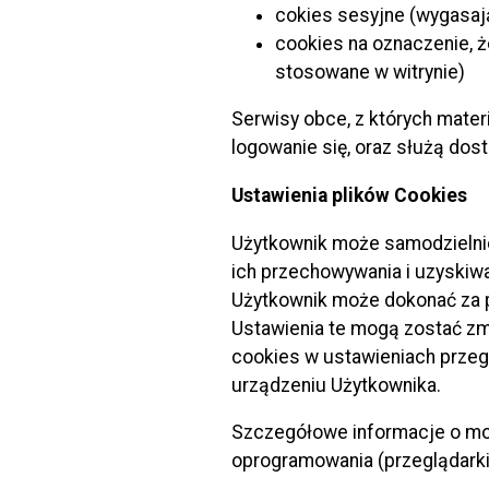
cokies sesyjne (wygasaj
cookies na oznaczenie, ż
Przebudow
stosowane w witrynie)
Budowa dr
Serwisy obce, z których mater
logowanie się, oraz służą do
Przebudo
Ustawienia plików Cookies
Przebudow
Użytkownik może samodzielnie
ich przechowywania i uzyskiwa
Remont dr
Użytkownik może dokonać za p
Ustawienia te mogą zostać zm
Remont dr
cookies w ustawieniach przeg
Piłsudski
urządzeniu Użytkownika.
Budowa dr
Szczegółowe informacje o moż
oprogramowania (przeglądarki 
Remont pr