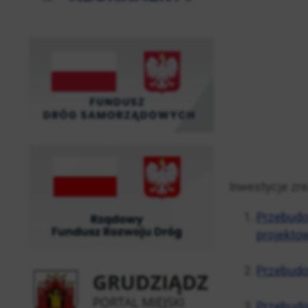
Inwestycje zr
Przebudow
projekto
Przebudow
Przebudow