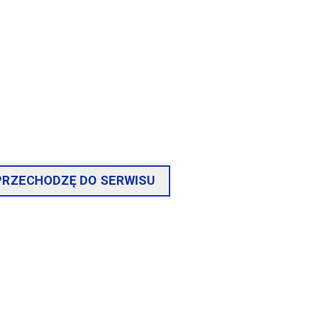
Grudziądzu (droga powiatowa 3110C).
a powiatowa 3112C).
ieszych - ul. Mickiewicza w Grudziądzu (droga
owa w Grudziądzu (droga gminna 210218C).
 PRZECHODZĘ DO SERWISU