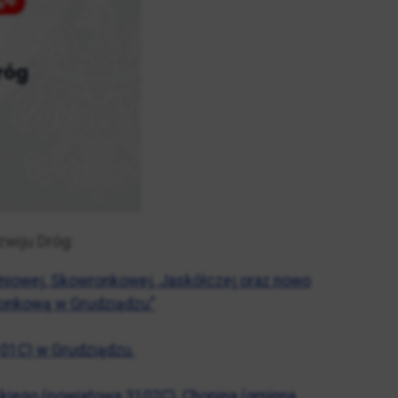
wiju Dróg:
dniowej, Skowronkowej, Jaskółczej oraz nowo
ronkową w Grudziądzu"
101C) w Grudziądzu.
skiego (powiatowa 3102C), Chopina (gminna