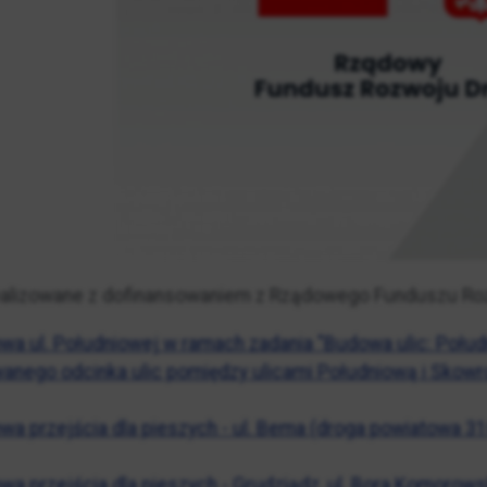
ealizowane z dofinansowaniem z Rządowego Funduszu Roz
a ul. Południowej w ramach zadania "Budowa ulic: Połu
wanego odcinka ulic pomiędzy ulicami Południową i Skow
a przejścia dla pieszych - ul. Bema (droga powiatowa 3
a przejścia dla pieszych - Grudziądz, ul. Bora Komorow