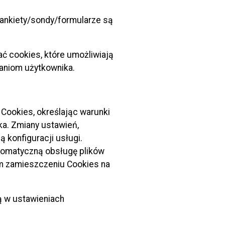
e ankiety/sondy/formularze są
na 210248C) w Grudziądzu.
orcową.
ć cookies, które umożliwiają
waniom użytkownika.
– 0+372,88 – ul. Rybacka w Grudziądzu.
Cookies, określając warunki
ka. Zmiany ustawień,
u od ul. Warszawskiej do gen. Józefa Kustronia.
konfiguracji usługi.
tomatyczną obsługę plików
od ul. Sienkiewicza do ul. marsz. Józefa
ym zamieszczeniu Cookies na
ą w ustawieniach
iądzu (droga powiatowa 3102C).