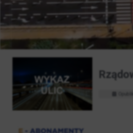
Rządow
Opubli