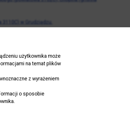
wa 3110C) w Grudziądzu.
wa 3112C) w Grudziądzu w kilometrażu
rządzeniu użytkownika może
 w Grudziądzu w kilometrażu początkowym 0+580.
nformacjami na temat plików
210149C), ul. Konarskiego (powiatowa 3115C),
równoznaczne z wyrażeniem
 Czerwonodworna (gminna 210032C) w
formacji o sposobie
ownika.
towa 3136C) w Grudziądzu w kilometrze 0+380.
owa 3136C) w kilometrze 0+239, ul. Moniuszki