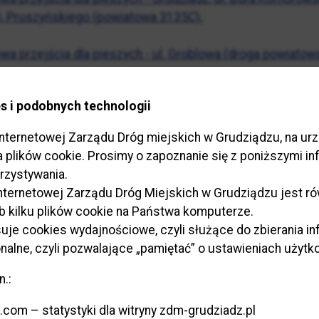
, Pruszyńskiego (powiatowa 3135C).
a przejścia dla pieszych - ul. Groblowa (droga powiato
a przejścia dla pieszych - ul. Kalinkowa (droga powiato
s i podobnych technologii
wym 0+483.
internetowej Zarządu Dróg miejskich w Grudziądzu, na u
wa oświetlenia - ul. Kalinkowa (droga powiatowa 3112C)
ka plików cookie. Prosimy o zapoznanie się z poniższymi i
rzystywania.
a przejścia dla pieszych - ul. Nad Torem (droga gminna 
 internetowej Zarządu Dróg Miejskich w Grudziądzu jest 
kiego (powiatowa 3135C), Bydgoska (powiatowa 3104C),
ub kilku plików cookie na Państwa komputerze.
zu.
je cookies wydajnościowe, czyli służące do zbierania in
onalne, czyli pozwalające „pamiętać” o ustawieniach użytk
a przejścia dla pieszych - ul. Rapackiego (droga powia
.:
a przejścia dla pieszych - ul. Rapackiego (droga powiat
.com – statystyki dla witryny zdm-grudziadz.pl
minna 210145C) w Grudziądzu.