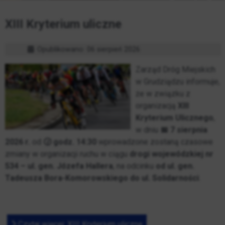
XIII Kryterium uliczne
Opublikowano: 06 sierpień 2026
Zarząd Dróg Miejskich
w Grudziądzu informuje,
że w związku z
organizacją
XIII
Kryterium Ulicznego
,
w dniu
📅
7 sierpnia
2026 r.
od
🕝
godz. 14:30
wprowadzone zostaną czasowe
zmiany w organizacji ruchu w ciągu
drogi wojewódzkiej nr
534 – ul. gen. Józefa Hallera
, na odcinku
od ul. gen.
Tadeusza Bora-Komorowskiego do ul. Solidarności
.
Czytaj więcej: XIII Kryterium uliczne