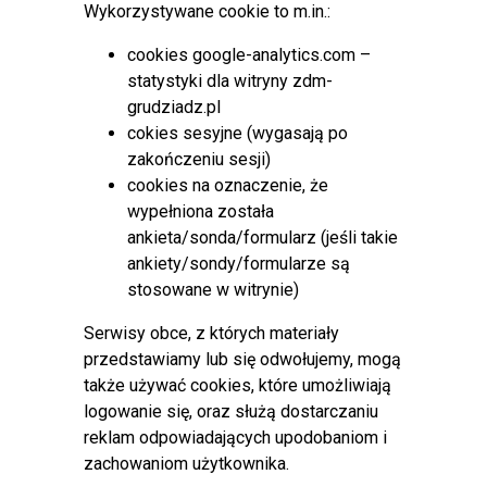
Wykorzystywane cookie to m.in.:
cookies google-analytics.com –
Czasowe zmiany w organizacji ruchu ul.
statystyki dla witryny zdm-
Hallera i Smoleńskiego
grudziadz.pl
cokies sesyjne (wygasają po
Opublikowano: 26 czerwiec 2026
zakończeniu sesji)
cookies na oznaczenie, że
Zarząd Dróg Miejskich w Grudziądzu
wypełniona została
informuje, że w związku z realizacją prac
ankieta/sonda/formularz (jeśli takie
związanych z
budową przyłącza
ankiety/sondy/formularze są
wodociągowego do budynków
stosowane w witrynie)
mieszkalnych zlokalizowanych przy ul.
Smoleńskiego
, od
📅
29 czerwca 2026 r.
, od godzin
Serwisy obce, z których materiały
porannych, wprowadzone zostaną czasowe zmiany w
przedstawiamy lub się odwołujemy, mogą
organizacji ruchu.
także używać cookies, które umożliwiają
logowanie się, oraz służą dostarczaniu
reklam odpowiadających upodobaniom i
zachowaniom użytkownika.
Czytaj więcej: Czasowe zmiany w organizacji ruchu ul.