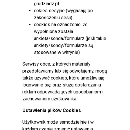
Zarząd Dróg Miejskich w Grudziądzu
grudziadz.pl
informuje, że z dniem 30 sierpnia 2024 r.
cokies sesyjne (wygasają po
od godzin wieczornych, przywrócona
zakończeniu sesji)
zostanie obowiązująca – stała
cookies na oznaczenie, że
organizacja ruchu w ciągu ulicy
wypełniona została
Starorynkowej, a tym samym dojazd do
ankieta/sonda/formularz (jeśli takie
Placu Miłośników Astronomii oraz do
ankiety/sondy/formularze są
Urzędu Miejskiego w Grudziądzu odbywać się będzie z
stosowane w witrynie)
pominięciem wyznaczonych objazdów.
Serwisy obce, z których materiały
przedstawiamy lub się odwołujemy, mogą
Zmiana organizacji ruchu - ul.
także używać cookies, które umożliwiają
Kosynierów Gdyńskich
logowanie się, oraz służą dostarczaniu
reklam odpowiadających upodobaniom i
zachowaniom użytkownika.
Opublikowano: 26 sierpień 2024
Zarząd Dróg Miejskich w Grudziądzu
Ustawienia plików Cookies
informuje, że w związku z przebudową
Użytkownik może samodzielnie i w
ulicy Kosynierów Gdyńskich wraz z
każdym czasie zmienić ustawienia