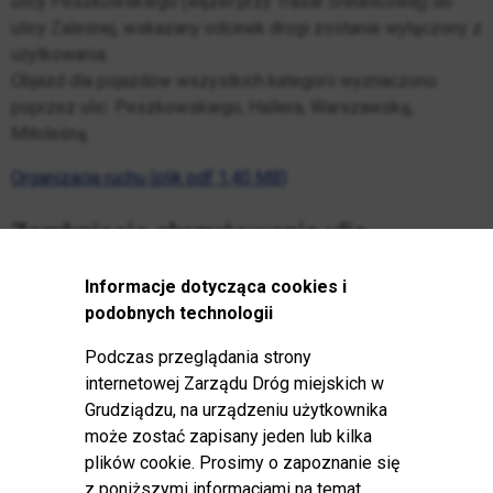
ulicy Peszkowskiego (węzeł przy Trasie Średnicowej) do
ulicy Zaleśnej, wskazany odcinek drogi zostanie wyłączony z
użytkowania.
Objazd dla pojazdów wszystkich kategorii wyznaczono
poprzez ulic: Peszkowskiego, Hallera, Warszawską,
Miłoleśną.
Organizacja ruchu (plik pdf 1,40 MB)
Zamknięcie skrzyżowania ulic
Karabinierów i Piłsudskiego
Informacje dotycząca cookies i
podobnych technologii
Opublikowano: 03 wrzesień 2024
Podczas przeglądania strony
Zarząd Dróg Miejskich w Grudziądzu
internetowej Zarządu Dróg miejskich w
informuje, że w związku z realizacją
Grudziądzu, na urządzeniu użytkownika
inwestycji pn. „Budowa drogi łączącej
może zostać zapisany jeden lub kilka
ulicę Karabinierów z ulicą Łyskowskiego”
plików cookie. Prosimy o zapoznanie się
od dnia 9 września 2024 r. od godzin
z poniższymi informacjami na temat