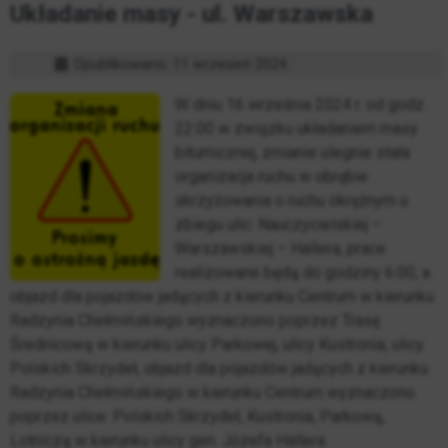
Układanie masy - ul. Warszawska
Opublikowano: 11 wrzesień 2024
W dniu 16 września 2024 r. od godz.
22:00 w związku układaniem masy
bitumicznej, zmianie ulegnie stała
organizacja ruchu w obrębie
skrzyżowania o ruchu okrężnym u
zbiegu ulic: Nauczycielskiej –
Warszawskiej – Hallera, prace
realizowane będą do godziny 6:00, a
objazd dla pojazdów jadących z kierunku Centrum w kierunku
Radzynia Chełmińskiego wyznaczono poprzez Trasę
Średnicową w kierunku ulicy Parkowej, ulicy Kustronia, ulicy
Polskich Skrzydeł, objazd dla pojazdów jadących z kierunku
Radzynia Chełmińskiego w kierunku Centrum wyznaczono
poprzez ulice: Polskich Skrzydeł, Kustronia, Parkową,
Lotniczą w kierunku ulicy gen. Józefa Hallera.