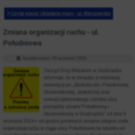
Czytaj więcej: Układanie masy - ul. Warszawska
Zmiana organizacji ruchu - ul.
Południowa
Opublikowano: 03 wrzesień 2024
Zarząd Dróg Miejskich w Grudziądzu
informuje, że w związku z realizacją
inwestycji pn. „Budowa ulic: Południowej,
Skowronkowej, Jaskółczej oraz
nowoprojektowanego odcinka ulicy
pomiędzy ulicami Południową i
Skowronkową w Grudziądzu” od dnia 9
września 2024 r. od godzin porannych zmianie ulegnie stała
organizacja ruchu w ciągu ulicy Południowej na odcinku od