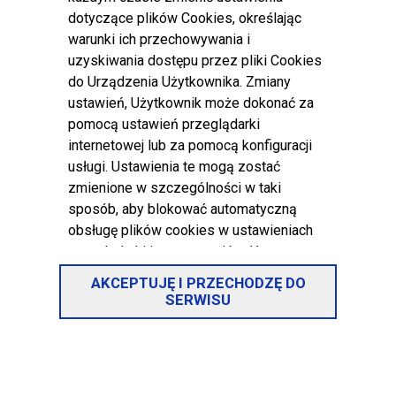
budową łącznika do przedszkola
dotyczące plików Cookies, określając
miejskiego „Śródmieście”, od dnia 27
warunki ich przechowywania i
sierpnia 2024 r. zmianie ulegnie stała organizacja ruchu w
uzyskiwania dostępu przez pliki Cookies
ciągu ulicy Kosynierów Gdyńskich na odcinku od ulicy
do Urządzenia Użytkownika. Zmiany
Sienkiewicza do budowanego łącznika w pobliżu placu
ustawień, Użytkownik może dokonać za
zabaw.
pomocą ustawień przeglądarki
Wskazany odcinek ulicy Kosynierów Gdyńskich wyłączony
internetowej lub za pomocą konfiguracji
zostanie z możliwości zatrzymania się pojazdów oraz
usługi. Ustawienia te mogą zostać
wprowadzony zostanie ruch dwukierunkowy, zapewniający
zmienione w szczególności w taki
dojazd pojazdów budowy.
sposób, aby blokować automatyczną
Zmiany w stałej organizacji ruchu mają charakter tymczasowy
obsługę plików cookies w ustawieniach
i ulegać będą modyfikacji zgodnie z postępem prac.
przeglądarki internetowej bądź
Organizacja ruchu (plik pdf 892 kB)
informować o ich każdorazowym
AKCEPTUJĘ I PRZECHODZĘ DO
zamieszczeniu Cookies na urządzeniu
SERWISU
Zamknięcie ul. Starorynkowej
Użytkownika.
Szczegółowe informacje o możliwości i
Opublikowano: 23 sierpień 2024
sposobach obsługi plików cookies
dostępne są w ustawieniach