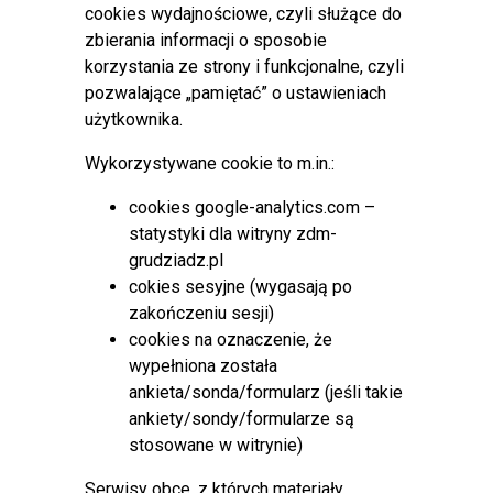
cookies wydajnościowe, czyli służące do
Opublikowano: 25 wrzesień 2024
zbierania informacji o sposobie
korzystania ze strony i funkcjonalne, czyli
Zarząd Dróg Miejskich w Grudziądzu
pozwalające „pamiętać” o ustawieniach
informuje, że w związku z przebudową
użytkownika.
ulicy Kunickiego, od dnia 30 września 2024
r. zmianie ulegnie stała organizacja ruchu w
Wykorzystywane cookie to m.in.:
ciągu ww. ulicy na odcinku od ulicy
cookies google-analytics.com –
Łyskowskiego do ulicy Langiewicza, zmiany polegać będą na
statystyki dla witryny zdm-
całkowitym wyłączeniu przedmiotowego odcinka drogi z
grudziadz.pl
użytkowania, a ruch pojazdów przekierowany zostanie na
cokies sesyjne (wygasają po
pozostałe ulice układu komunikacyjnego osiedla Mały
zakończeniu sesji)
Kuntersztyn.
cookies na oznaczenie, że
Zmiany w stałej organizacji ruchu mają charakter tymczasowy
wypełniona została
i ulegać będą modyfikacji zgodnie z postępem prac o czym
ankieta/sonda/formularz (jeśli takie
będziemy informować w późniejszych komunikatach.
ankiety/sondy/formularze są
Organizacja ruchu (plik pdf 1,17 MB)
stosowane w witrynie)
Serwisy obce, z których materiały