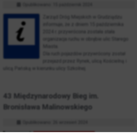
Opublikowano: 15 październik 2024
Zarząd Dróg Miejskich w Grudziądzu
informuje, że z dniem 15 października
2024 r. przywrócona została stała
organizacja ruchu w obrębie ulic Starego
Miasta.
Dla ruch pojazdów przywrócony został
przejazd przez Rynek, ulicą Kościelną i
ulicą Pańską w kierunku ulicy Szkolnej.
43 Międzynarodowy Bieg im.
Bronisława Malinowskiego
Opublikowano: 26 wrzesień 2024
W związku z 43