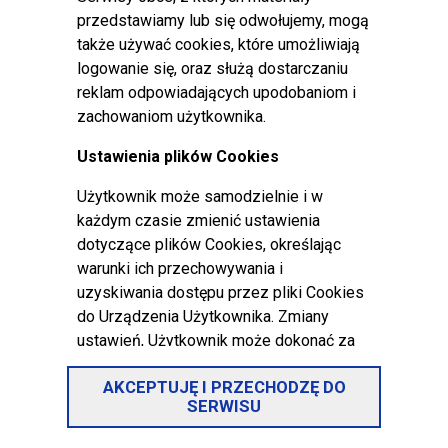
ul. Warszawska - przywrócenie
przedstawiamy lub się odwołujemy, mogą
organizacji ruchu
także używać cookies, które umożliwiają
logowanie się, oraz służą dostarczaniu
Opublikowano: 24 wrzesień 2024
reklam odpowiadających upodobaniom i
zachowaniom użytkownika.
Od dnia 24 września, od godzin
wieczornych przywrócona zostanie stała
Ustawienia plików Cookies
organizacja ruchu w ciągu ulicy
Użytkownik może samodzielnie i w
Warszawskiej na odcinku od ulicy
każdym czasie zmienić ustawienia
Polskich Skrzydeł do ulicy
dotyczące plików Cookies, określając
Nauczycielskiej, a tym samym ruch
warunki ich przechowywania i
pojazdów na ww. ulicy zostanie
uzyskiwania dostępu przez pliki Cookies
wznowiony bez ograniczeń i obowiązywać będzie
do Urządzenia Użytkownika. Zmiany
dwukierunkowo.
ustawień, Użytkownik może dokonać za
pomocą ustawień przeglądarki
AKCEPTUJĘ I PRZECHODZĘ DO
internetowej lub za pomocą konfiguracji
SERWISU
usługi. Ustawienia te mogą zostać
zmienione w szczególności w taki