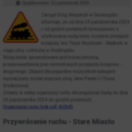
Opublikowano: 22 październik 2024
Zarząd Dróg Miejskich w Grudziądzu
informuje, że od dnia 23 października 2024
r. od godzin porannych tymczasowo z
użytkowania wyłączony zostanie przejazd
kolejowy linii Toruń Wschodni - Malbork w
ciągu ulicy Lotniczej w Grudziądzu.
Wyłączenie spowodowane jest koniecznością
przeprowadzenia prac remontowych przejazdu kolejowo -
drogowego. Objazd dla pojazdów wszystkich kategorii
wyznaczony został poprzez ulicę Jana Pawła II (Trasa
Średnicowa).
Zmiany w stałej organizacji ruchu obowiązywać będą do dnia
26 października 2024 do godzin porannych.
Organizacja ruchu (plik pdf 402kB)
Przywrócenie ruchu - Stare Miasto