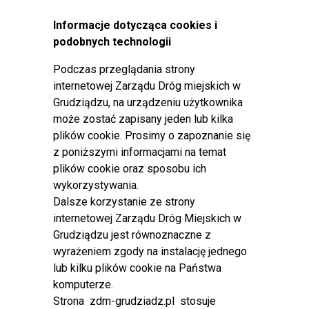
Międzynarodow
Informacje dotycząca cookies i
ym Biegiem im.
podobnych technologii
Bronisława
Malinowskiego
Podczas przeglądania strony
w dniu 28
internetowej Zarządu Dróg miejskich w
września 2024 r.
Grudziądzu, na urządzeniu użytkownika
od godz. 10:30 do godz. 13:00 z ruchu czasowo wyłączone
może zostać zapisany jeden lub kilka
zostaną ulice: Waryńskiego, Mikołaja z Ryńska, Piłsudskiego,
plików cookie. Prosimy o zapoznanie się
Focha, Hallera, Warszawska, Polskich Skrzydeł, Kustronia,
z poniższymi informacjami na temat
Nauczycielska. Ruch pojazdów na skrzyżowaniach
plików cookie oraz sposobu ich
poprzecznych odbywał się będzie wahadłowo.
wykorzystywania.
Dalsze korzystanie ze strony
Bezpłatny parking dla uczestników biegu wyznaczono przy
internetowej Zarządu Dróg Miejskich w
Targowisku Miejskim na ul. Sienkiewicza.
Grudziądzu jest równoznaczne z
Kierującym pojazdami zalecamy korzystanie z alternatywnych
wyrażeniem zgody na instalację jednego
dróg objazdowych.
lub kilku plików cookie na Państwa
komputerze.
Zamknięcie ul. Kunickiego
Strona zdm-grudziadz.pl stosuje