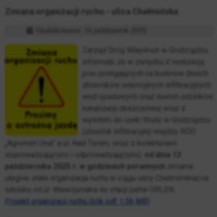
Zmiana organizacji ruchu - ulica Chełmińska
Opublikowano: 10 październik 2025
Zarząd Dróg Miejskich w Grudziądzu
informuje, że w związku z realizacją
prac polegających na budowie dwóch
zbiorników retencyjnych infiltracyjnych
wód opadowych oraz dwóch odcinków
kanalizacji deszczowej wraz z
wylotem do rzeki Wisły w Grudziądzu
(zbiornik infiltracyjny między ROD
„Agromet Unia” a ul. Nad Torem, wraz z kolektorami
doprowadzającymi i odprowadzającymi),
od dnia 13
października 2025 r. w godzinach porannych
zmianie
ulegnie stała organizacja ruchu w ciągu ulicy Chełmińskiej na
odcinku od ul. Wawrzyniaka do stacji paliw ORLEN.
Projekt organizacji ruchu (plik pdf 1,56 MB)