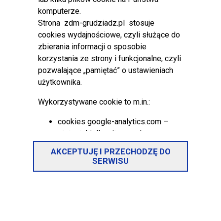
komputerze.
skrzyżowania ulic Chełmińskiej i Kraszewskiego. Ruch
Strona zdm-grudziadz.pl stosuje
pojazdów został przywrócony na dwa pasy ruchu, a
cookies wydajnościowe, czyli służące do
sygnalizacja świetlna została ponownie uruchomiona.
zbierania informacji o sposobie
Wszelkich informacji w zakresie zmian w stałej organizacji
korzystania ze strony i funkcjonalne, czyli
ruchu udziela:
pozwalające „pamiętać” o ustawieniach
Sekcja Inżynierii Ruchu Zarządu Dróg Miejskich w
użytkownika.
Grudziądzu
Wykorzystywane cookie to m.in.:
ul. Ludwika Waryńskiego 34A
tel. 56 66 30 823,
cookies google-analytics.com –
e-mail:
zdm@zdm.grudziadz.pl
statystyki dla witryny zdm-
grudziadz.pl
AKCEPTUJĘ I PRZECHODZĘ DO
cokies sesyjne (wygasają po
SERWISU
zakończeniu sesji)
cookies na oznaczenie, że
wypełniona została
ankieta/sonda/formularz (jeśli takie
ankiety/sondy/formularze są