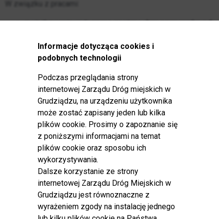
W związku z pracami:
z użytkowania wyłączone zostaną
dwa pasy ruchu od
Centrum w stronę stacji paliw ORLEN
,
Informacje dotycząca cookies i
ruch pojazdów zostanie
przeniesiony na jeden pas
podobnych technologii
prowadzący w kierunku Centrum
(tzw. kontrapas).
Podczas przeglądania strony
Ponadto:
internetowej Zarządu Dróg miejskich w
dla pojazdów jadących z kierunku ul. Południowej w
Grudziądzu, na urządzeniu użytkownika
stronę Centrum, na wysokości stacji paliw ORLEN
może zostać zapisany jeden lub kilka
zawężony zostanie lewy pas ruchu,
plików cookie. Prosimy o zapoznanie się
ruch w kierunku Centrum odbywać się będzie wyłącznie
z poniższymi informacjami na temat
prawym pasem.
plików cookie oraz sposobu ich
wykorzystywania.
Zmiany mają charakter tymczasowy i obowiązują do
Dalsze korzystanie ze strony
odwołania.
internetowej Zarządu Dróg Miejskich w
Za utrudnienia w ruchu serdecznie przepraszamy i prosimy
Grudziądzu jest równoznaczne z
kierowców o zachowanie szczególnej ostrożności.
wyrażeniem zgody na instalację jednego
lub kilku plików cookie na Państwa
Jednocześnie informujemy, że zakończono prace w obrębie